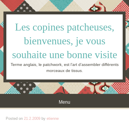
Les copines patcheuses,
bienvenues, je vous
souhaite une bonne visite
Terme anglais, le patchwork, est l’art d’assembler différents
morceaux de tissus.
Menu
Skip to content
Posted on
21.2.2009
by
etienne