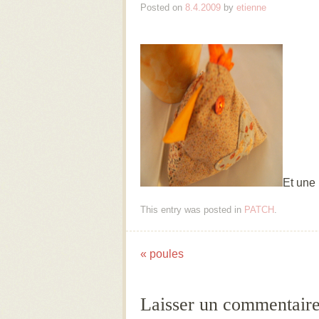
Posted on
8.4.2009
by
etienne
Et une 
This entry was posted in
PATCH
.
«
poules
Post navigation
Laisser un commentair