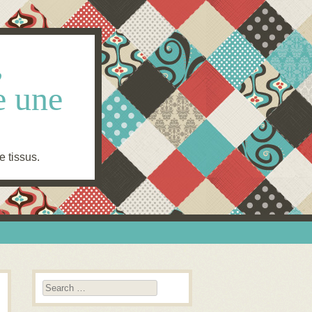
,
e une
e tissus.
Search