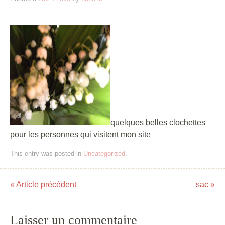
quelques belles clochettes
pour les personnes qui visitent mon site
This entry was posted in
Uncategorized
.
«
Article précédent
sac
»
Post navigation
Laisser un commentaire