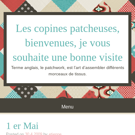
Les copines patcheuses,
bienvenues, je vous
souhaite une bonne visite
Terme anglais, le patchwork, est l’art d’assembler différents
morceaux de tissus.
Menu
Skip to content
1 er Mai
Posted on
30.4.2009
by
etienne