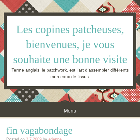
Les copines patcheuses,
bienvenues, je vous
souhaite une bonne visite
Terme anglais, le patchwork, est l’art d’assembler différents
morceaux de tissus.
Menu
Skip to content
fin vagabondage
Posted on
3.7.2009
by
etienne