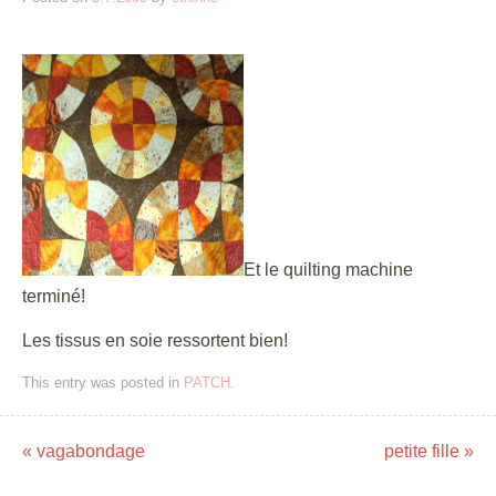
Et le quilting machine
terminé!
Les tissus en soie ressortent bien!
This entry was posted in
PATCH
.
«
vagabondage
petite fille
»
Post navigation