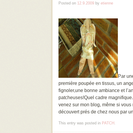
Posted on
12.9.2009
by
etienne
Par une
première poupée en tissus, un ange 
fignoler,une bonne ambiance et l’an
patcheuses!Quel cadre magnifique. 
venez sur mon blog, même si vous 
découvert prés de chez nous par une
This entry was posted in
PATCH
.