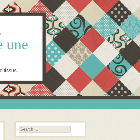
,
e une
e tissus.
Search