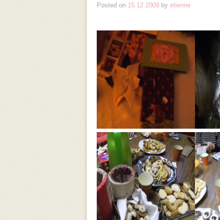
Posted on
15.12.2009
by
etienne