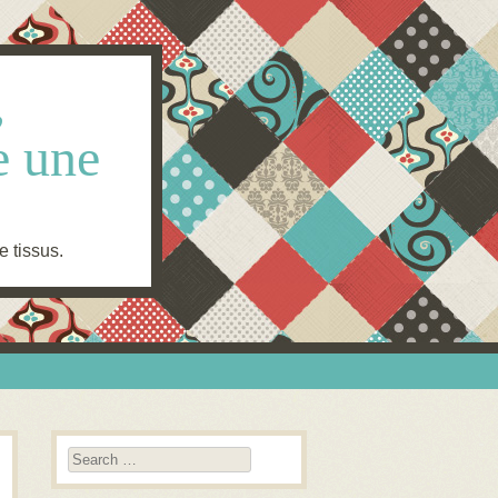
,
e une
e tissus.
Search