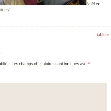
Noêl en
pines!
table
»
e
bliée.
Les champs obligatoires sont indiqués avec
*