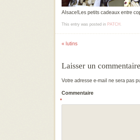
Alsace!Les petits cadeaux entre co
This entry was posted in
PATCH
.
«
lutins
Post navigation
Laisser un commentair
Votre adresse e-mail ne sera pas pu
Commentaire
*