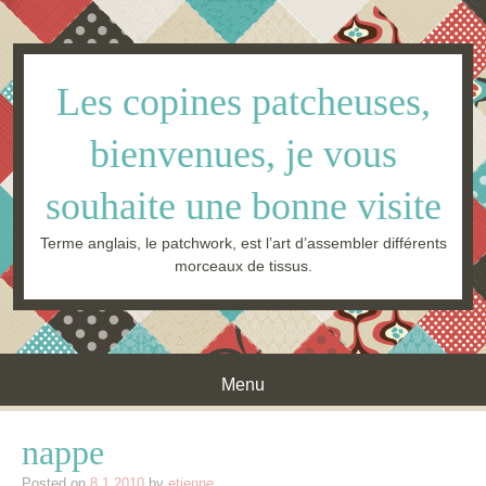
Les copines patcheuses,
bienvenues, je vous
souhaite une bonne visite
Terme anglais, le patchwork, est l’art d’assembler différents
morceaux de tissus.
Menu
Skip to content
nappe
Posted on
8.1.2010
by
etienne