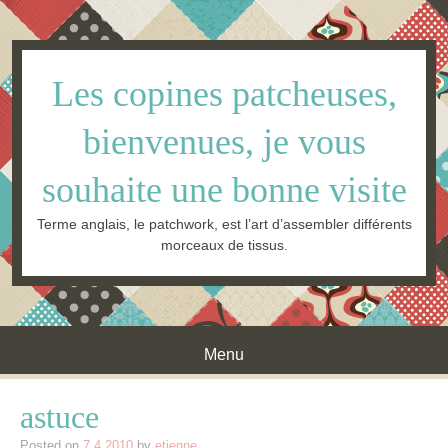
Les copines patcheuses,
bienvenues, je vous
souhaite une bonne visite
Terme anglais, le patchwork, est l’art d’assembler différents
morceaux de tissus.
Menu
Skip to content
astuce
Posted on
7.4.2010
by
etienne