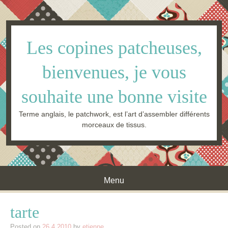
Les copines patcheuses,
bienvenues, je vous
souhaite une bonne visite
Terme anglais, le patchwork, est l’art d’assembler différents
morceaux de tissus.
Menu
Skip to content
tarte
Posted on
26.4.2010
by
etienne