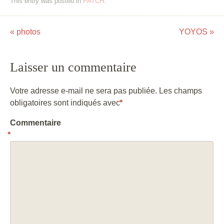
This entry was posted in
PATCH
.
«
photos
YOYOS
»
Post navigation
Laisser un commentaire
Votre adresse e-mail ne sera pas publiée.
Les champs
obligatoires sont indiqués avec
*
Commentaire
*