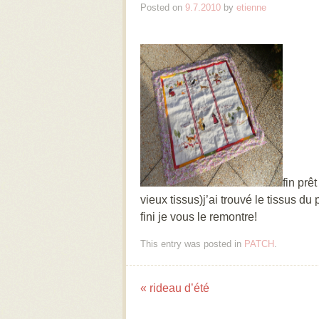
Posted on
9.7.2010
by
etienne
fin prê
vieux tissus)j’ai trouvé le tissus d
fini je vous le remontre!
This entry was posted in
PATCH
.
«
rideau d’été
Post navigation