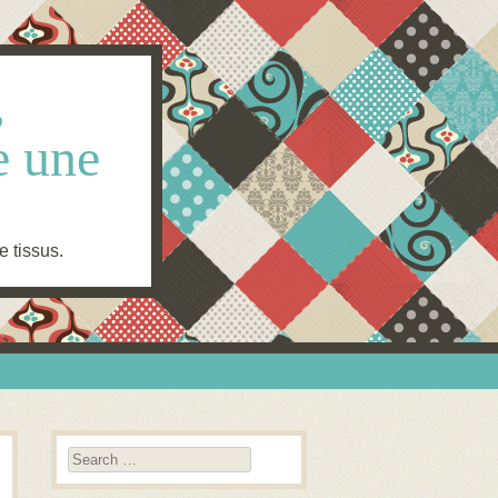
,
e une
e tissus.
Search