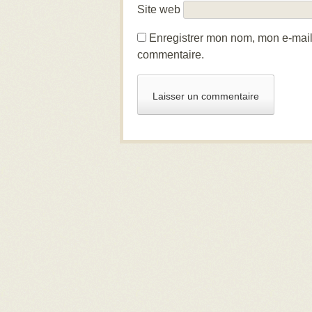
Site web
Enregistrer mon nom, mon e-mail
commentaire.