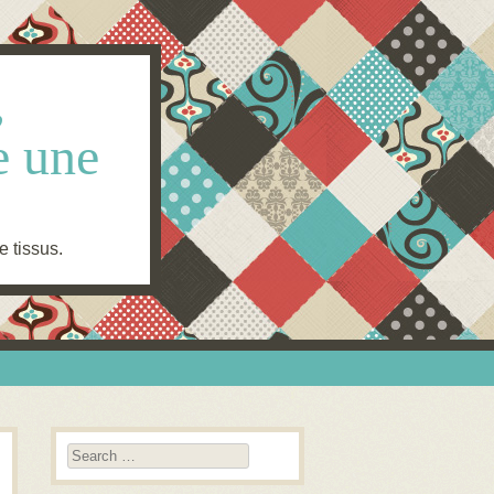
,
e une
e tissus.
Search