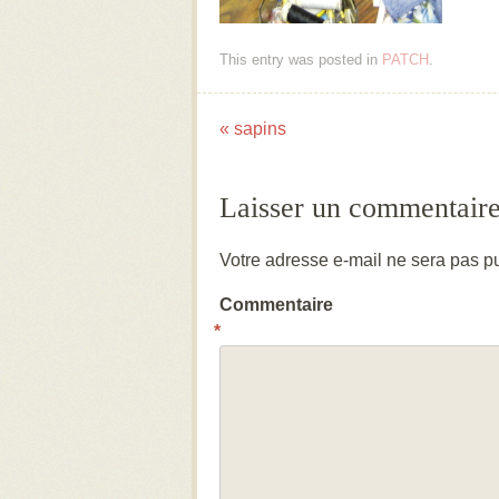
This entry was posted in
PATCH
.
«
sapins
Post navigation
Laisser un commentair
Votre adresse e-mail ne sera pas pu
Commentaire
*