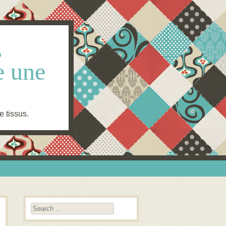
,
e une
e tissus.
Search