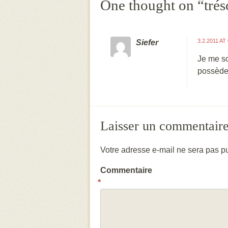
One thought on “
trés
3.2.2011 AT
Siefer
Je me so
possède 
Laisser un commentair
Votre adresse e-mail ne sera pas pu
Commentaire
*