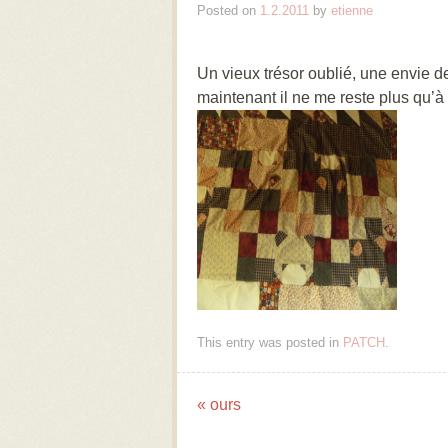
Posted on
1.2.2011
by
etienne
Un vieux trésor oublié, une envie de f
maintenant il ne me reste plus qu’à l
This entry was posted in
PATCH
.
«
ours
Post navigation