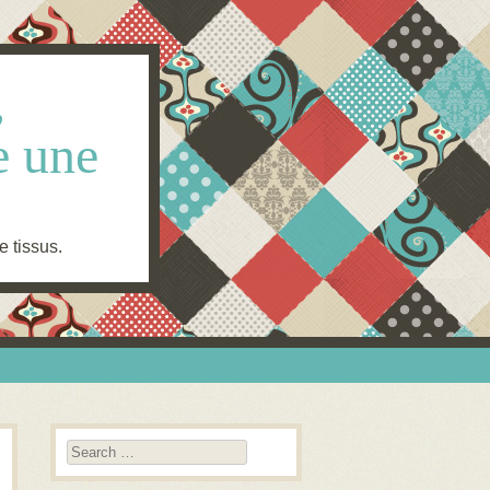
,
e une
e tissus.
Search