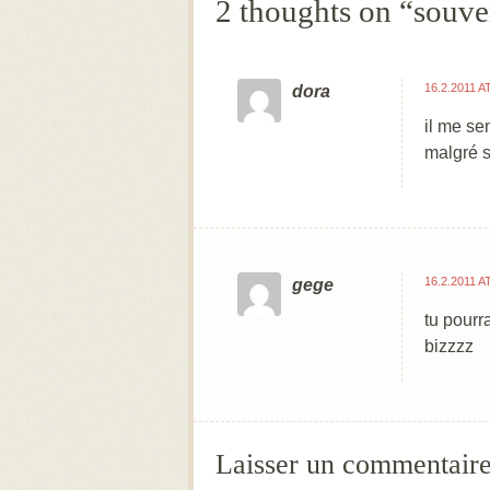
2 thoughts on “
souve
16.2.2011 A
dora
il me se
malgré s
16.2.2011 A
gege
tu pourr
bizzzz
Laisser un commentair