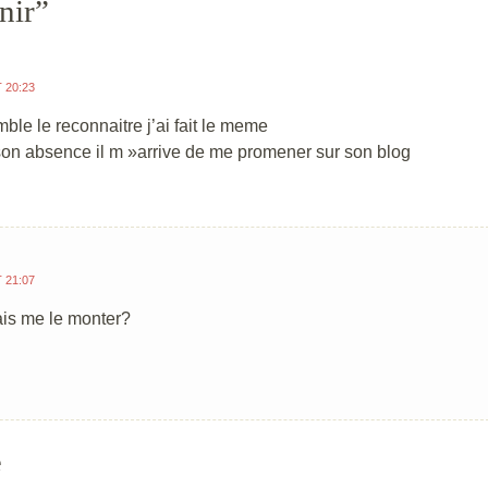
nir
”
T 20:23
mble le reconnaitre j’ai fait le meme
on absence il m »arrive de me promener sur son blog
T 21:07
ais me le monter?
e