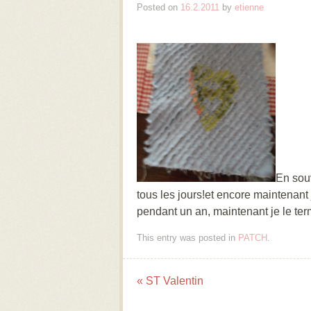
Posted on
16.2.2011
by
etienne
En souv
tous les jours!et encore maintenant 
pendant un an, maintenant je le te
This entry was posted in
PATCH
.
«
ST Valentin
Post navigation