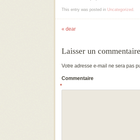
This entry was posted in
Uncategorized
.
«
dear
Post navigation
Laisser un commentair
Votre adresse e-mail ne sera pas pu
Commentaire
*