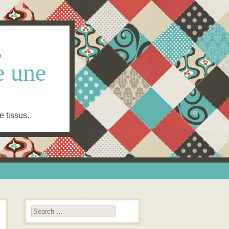
,
e une
e tissus.
Search