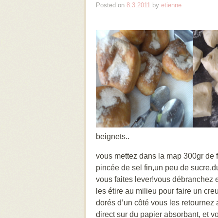
Posted on
8.3.2011
by
etienne
beignets..
vous mettez dans la map 300gr de f
pincée de sel fin,un peu de sucre,d
vous faites lever!vous débranchez 
les étire au milieu pour faire un cr
dorés d’un côté vous les retournez av
direct sur du papier absorbant, et 