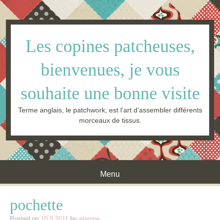
Les copines patcheuses,
bienvenues, je vous
souhaite une bonne visite
Terme anglais, le patchwork, est l’art d’assembler différents
morceaux de tissus.
Menu
Skip to content
pochette
Posted on
10.5.2011
by
etienne