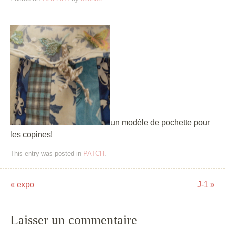
un modèle de pochette pour
les copines!
This entry was posted in
PATCH
.
«
expo
J-1
»
Post navigation
Laisser un commentaire