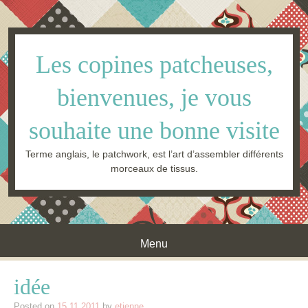
Les copines patcheuses,
bienvenues, je vous
souhaite une bonne visite
Terme anglais, le patchwork, est l’art d’assembler différents
morceaux de tissus.
Menu
Skip to content
idée
Posted on
15.11.2011
by
etienne