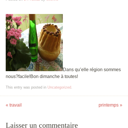
Dans qu’elle région sommes
nous?facile!Bon dimanche à toutes!
This entry was posted in
Uncategorized
.
«
travail
printemps
»
Post navigation
Laisser un commentaire