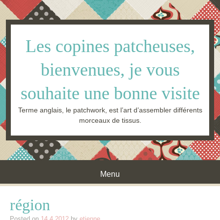
Les copines patcheuses,
bienvenues, je vous
souhaite une bonne visite
Terme anglais, le patchwork, est l’art d’assembler différents
morceaux de tissus.
Menu
Skip to content
région
Posted on
14.4.2012
by
etienne