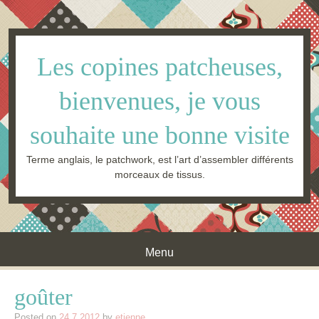
Les copines patcheuses,
bienvenues, je vous
souhaite une bonne visite
Terme anglais, le patchwork, est l’art d’assembler différents
morceaux de tissus.
Menu
Skip to content
goûter
Posted on
24.7.2012
by
etienne