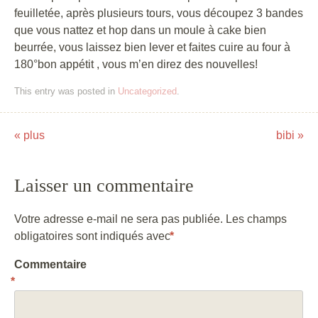
feuilletée, après plusieurs tours, vous découpez 3 bandes
que vous nattez et hop dans un moule à cake bien
beurrée, vous laissez bien lever et faites cuire au four à
180°bon appétit , vous m’en direz des nouvelles!
This entry was posted in
Uncategorized
.
«
plus
bibi
»
Post navigation
Laisser un commentaire
Votre adresse e-mail ne sera pas publiée.
Les champs
obligatoires sont indiqués avec
*
Commentaire
*