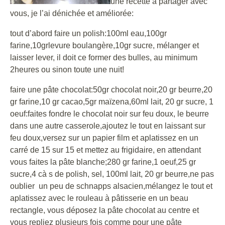
une recette à partager avec
vous, je l’ai dénichée et améliorée:
tout d’abord faire un polish:100ml eau,100gr
farine,10grlevure boulangère,10gr sucre, mélanger et
laisser lever, il doit ce former des bulles, au minimum
2heures ou sinon toute une nuit!
faire une pâte chocolat:50gr chocolat noir,20 gr beurre,20
gr farine,10 gr cacao,5gr maïzena,60ml lait, 20 gr sucre, 1
oeuf:faites fondre le chocolat noir sur feu doux, le beurre
dans une autre casserole,ajoutez le tout en laissant sur
feu doux,versez sur un papier film et aplatissez en un
carré de 15 sur 15 et mettez au frigidaire, en attendant
vous faites la pâte blanche;280 gr farine,1 oeuf,25 gr
sucre,4 cà s de polish, sel, 100ml lait, 20 gr beurre,ne pas
oublier un peu de schnapps alsacien,mélangez le tout et
aplatissez avec le rouleau à pâtisserie en un beau
rectangle, vous déposez la pâte chocolat au centre et
vous repliez plusieurs fois comme pour une pâte