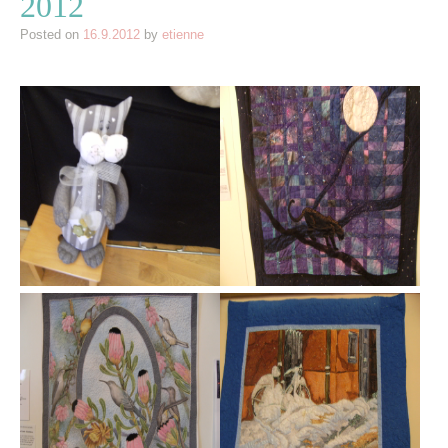
2012
Posted on
16.9.2012
by
etienne