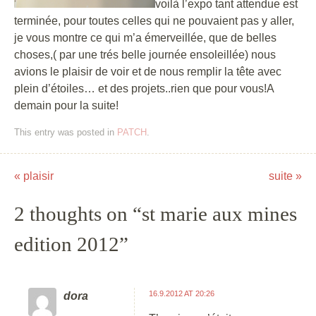
voilà l’expo tant attendue est
terminée, pour toutes celles qui ne pouvaient pas y aller,
je vous montre ce qui m’a émerveillée, que de belles
choses,( par une trés belle journée ensoleillée) nous
avions le plaisir de voir et de nous remplir la tête avec
plein d’étoiles… et des projets..rien que pour vous!A
demain pour la suite!
This entry was posted in
PATCH
.
«
plaisir
suite
»
Post navigation
2 thoughts on “
st marie aux mines
edition 2012
”
16.9.2012 AT 20:26
dora