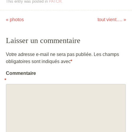
This entry was posted in
PATCH
.
«
photos
tout vient….
»
Post navigation
Laisser un commentaire
Votre adresse e-mail ne sera pas publiée.
Les champs
obligatoires sont indiqués avec
*
Commentaire
*