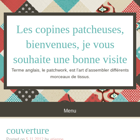
Les copines patcheuses,
bienvenues, je vous
souhaite une bonne visite
Terme anglais, le patchwork, est l’art d’assembler différents
morceaux de tissus.
Menu
Skip to content
couverture
Posted on
5.11.2012
by
etienne