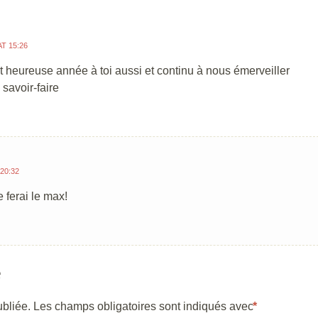
AT 15:26
 heureuse année à toi aussi et continu à nous émerveiller
 savoir-faire
 20:32
e ferai le max!
e
bliée.
Les champs obligatoires sont indiqués avec
*