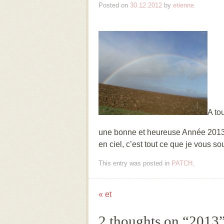
Posted on
30.12.2012
by
etienne
A to
une bonne et heureuse Année 2013 e
en ciel, c’est tout ce que je vous so
This entry was posted in
PATCH
.
«
et
Post navigation
2 thoughts on “
2013