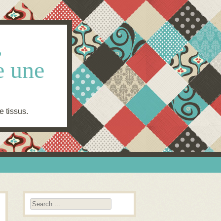
,
e une
e tissus.
Search