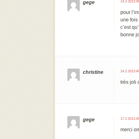
14.2.2013 A
gege
pour l’in
une fois 
c’est qu
bonne jo
14.2.2013 A
christine
très jol
17.2.2013 A
gege
merci on