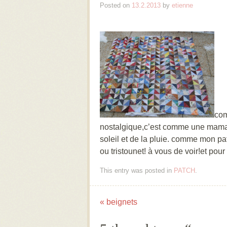
Posted on
13.2.2013
by
etienne
com
nostalgique,c’est comme une maman 
soleil et de la pluie. comme mon pa
ou tristounet! à vous de voir!et pour
This entry was posted in
PATCH
.
«
beignets
Post navigation