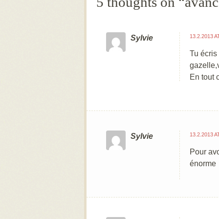
5 thoughts on “
avan
13.2.2013 A
Sylvie
Tu écris
gazelle,
En tout c
13.2.2013 A
Sylvie
Pour avo
énorme