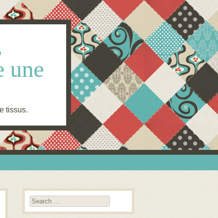
,
e une
e tissus.
Search