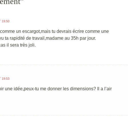
cement
”
T 19:50
 comme un escargot,mais tu devrais écrire comme une
vu ta rapidité de travail,madame au 35h par jour.
as il sera très joli.
T 19:53
ir une idée,peux-tu me donner les dimensions? Il a l’air