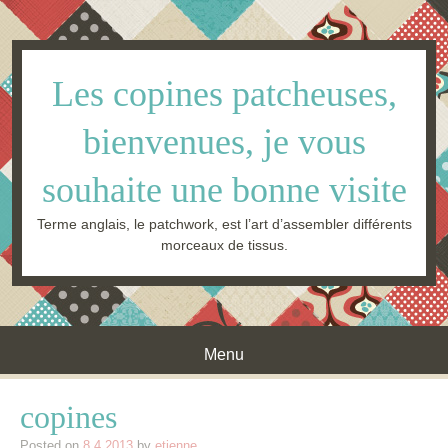
Les copines patcheuses,
bienvenues, je vous
souhaite une bonne visite
Terme anglais, le patchwork, est l’art d’assembler différents
morceaux de tissus.
Menu
Skip to content
copines
Posted on
8.4.2013
by
etienne