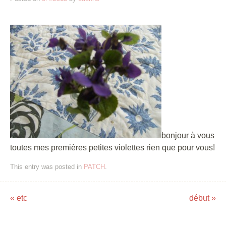
bonjour à vous
toutes mes premières petites violettes rien que pour vous!
This entry was posted in
PATCH
.
«
etc
début
»
Post navigation