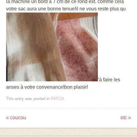
la machine un bord à 7 cm de ce rond ext. comme celà
votre sac aura une bonne tenue!il ne vous reste plus qu
‘à faire les
anses à votre convenance!bon plaisir!
This entry was posted in
PATCH
.
«
coucou
etc
»
Post navigation