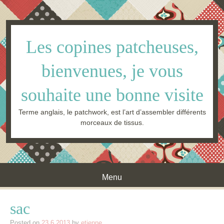
Les copines patcheuses,
bienvenues, je vous
souhaite une bonne visite
Terme anglais, le patchwork, est l’art d’assembler différents
morceaux de tissus.
Menu
Skip to content
sac
Posted on
23.6.2013
by
etienne