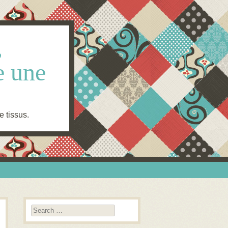
,
e une
e tissus.
Search