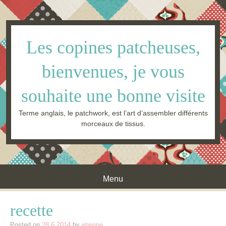
Les copines patcheuses,
bienvenues, je vous
souhaite une bonne visite
Terme anglais, le patchwork, est l’art d’assembler différents
morceaux de tissus.
Menu
Skip to content
recette
Posted on
28.6.2014
by
etienne