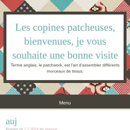
Les copines patcheuses,
bienvenues, je vous
souhaite une bonne visite
Terme anglais, le patchwork, est l’art d’assembler différents
morceaux de tissus.
Menu
Skip to content
auj
Posted on
7.7.2014
by
etienne