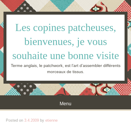
Les copines patcheuses,
bienvenues, je vous
souhaite une bonne visite
Terme anglais, le patchwork, est l’art d’assembler différents
morceaux de tissus.
Menu
Skip to content
Posted on
3.4.2009
by
etienne