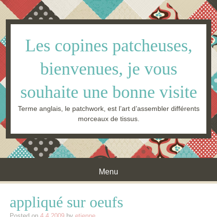
Les copines patcheuses,
bienvenues, je vous
souhaite une bonne visite
Terme anglais, le patchwork, est l’art d’assembler différents
morceaux de tissus.
Menu
Skip to content
appliqué sur oeufs
Posted on
4.4.2009
by
etienne