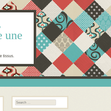
,
e une
e tissus.
Search