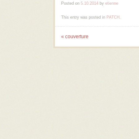
Posted on
5.10.2014
by
etienne
This entry was posted in
PATCH
.
«
couverture
Post navigation