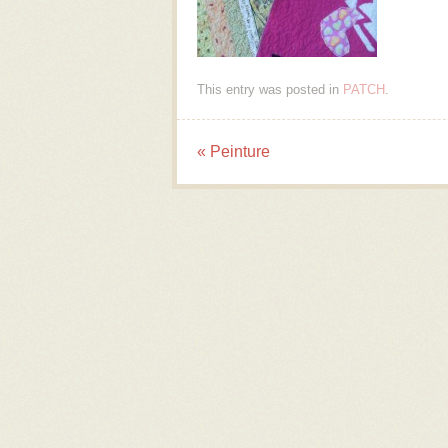
This entry was posted in
PATCH
.
«
Peinture
Post navigation