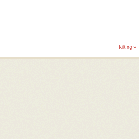
kilting
»