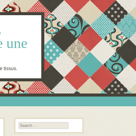
,
e une
e tissus.
Search